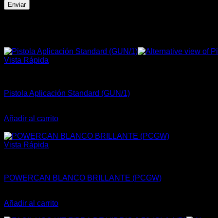
Productos relacionados
¡Oferta!
Vista Rápida
ACCESORIOS
Pistola Aplicación Standard (GUN/1)
El
El
$
29.900
$
25.415
precio
precio
Añadir al carrito
original
actual
¡Oferta!
era:
es:
$29.900.
$25.415.
Vista Rápida
AEROSOLES - SPRAY
POWERCAN BLANCO BRILLANTE (PCGW)
El
El
$
9.900
$
8.415
precio
precio
Añadir al carrito
original
actual
¡Oferta!