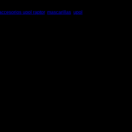
accesorios upol raptor
,
mascarillas
,
upol
 y líquidos en el aire.
as las condiciones tanto húmedas como de calor.