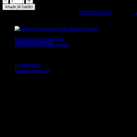
PROFESIONALES
Añadir al carrito
U-
SKU:
74248953777873
Categoría:
ACCESORIOS
Etiquetas:
POL
(RESPV)
cantidad
No hay productos en el carrito.
Políticas de Privacidad
Volver a la tienda
Términos y Condiciones
Descripción
Valoraciones (0)
MASCARILLAS PROFESIONALES U-POL (RESPV)
La mascarilla antipolvo desechable FFP2 protege contra sólidos
Capa interior y almohadilla nasal suaves y cómodas.
Sistema de filtrado de altas prestaciones con 3 capas.
Correas ajustables.
Sin latex.
Incluye una válvula para facilitar la respiración en tod
La caja contiene 10 unidades.