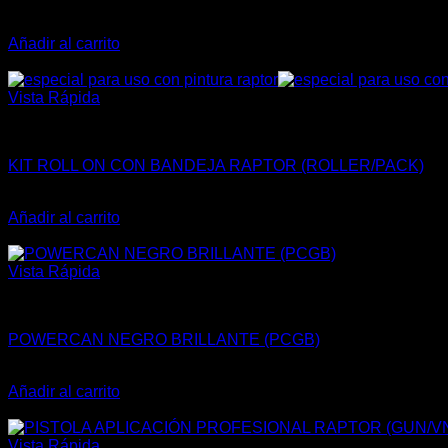
El
El
$
24.900
$
21.165
precio
precio
Añadir al carrito
original
actual
¡Oferta!
era:
es:
$24.900.
$21.165.
Vista Rápida
ACCESORIOS
KIT ROLL ON CON BANDEJA RAPTOR (ROLLER/PACK)
El
El
$
12.900
$
10.965
precio
precio
Añadir al carrito
original
actual
¡Oferta!
era:
es:
$12.900.
$10.965.
Vista Rápida
AEROSOLES - SPRAY
POWERCAN NEGRO BRILLANTE (PCGB)
El
El
$
9.900
$
8.415
precio
precio
Añadir al carrito
original
actual
¡Oferta!
era:
es:
$9.900.
$8.415.
Vista Rápida