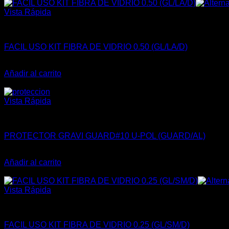
era:
es:
$9.900.
$8.415.
Vista Rápida
INSUMOS REPARACIÓN
FACIL USO KIT FIBRA DE VIDRIO 0.50 (GL/LA/D)
El
El
$
39.900
$
33.915
precio
precio
Añadir al carrito
original
actual
¡Oferta!
era:
es:
$39.900.
$33.915.
Vista Rápida
RECUBRIMIENTO PROTECTOR
PROTECTOR GRAVI GUARD#10 U-POL (GUARD/AL)
El
El
$
26.900
$
22.865
precio
precio
Añadir al carrito
original
actual
¡Oferta!
era:
es:
$26.900.
$22.865.
Vista Rápida
INSUMOS REPARACIÓN
FACIL USO KIT FIBRA DE VIDRIO 0.25 (GL/SM/D)