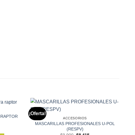
¡Oferta!
A RAPTOR
ACCESORIOS
MASCARILLAS PROFESIONALES U-POL
l
(RESPV)
recio
El
El