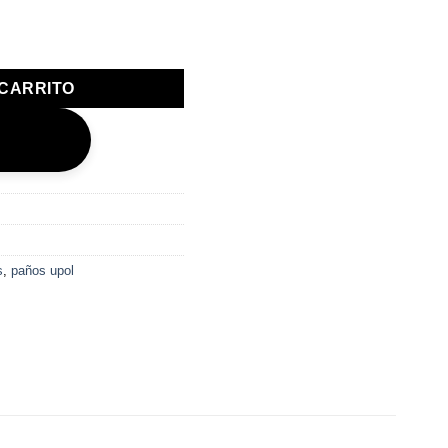
-POL (TRAG/10) cantidad
 CARRITO
s
,
paños upol