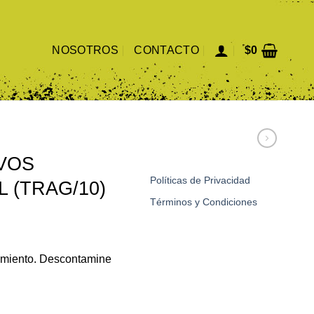
NOSOTROS
CONTACTO
$
0
VOS
Políticas de Privacidad
 (TRAG/10)
Términos y Condiciones
ecio
dimiento. Descontamine
tual
:
3.515.