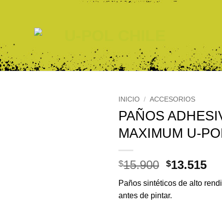
INICIO
/
ACCESORIOS
PAÑOS ADHESI
MAXIMUM U-POL
El
El
15.900
13.515
$
$
precio
pr
Paños sintéticos de alto ren
original
ac
antes de pintar.
era:
es
$15.900.
$1