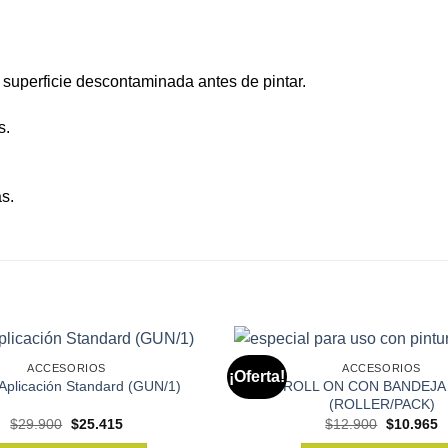
 superficie descontaminada antes de pintar.
s.
s.
ACCESORIOS
ACCESORIOS
¡Oferta!
KIT ROLL ON CON BANDEJ
 Aplicación Standard (GUN/1)
(ROLLER/PACK)
El
El
El
E
$
29.900
$
25.415
$
12.900
$
10.965
precio
precio
precio
p