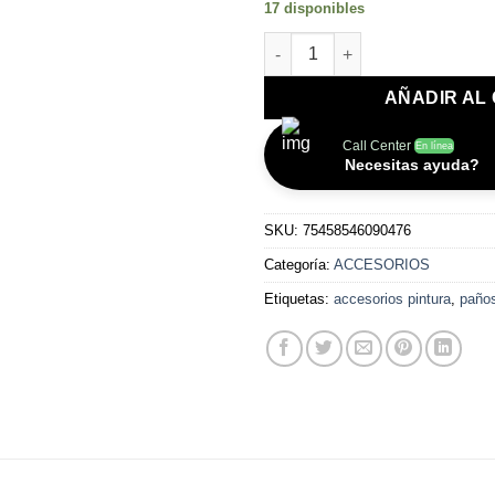
17 disponibles
PAÑOS ADHESIVOS MAXIMUM U
AÑADIR AL
Call Center
En línea
Necesitas ayuda?
SKU:
75458546090476
Categoría:
ACCESORIOS
Etiquetas:
accesorios pintura
,
paño