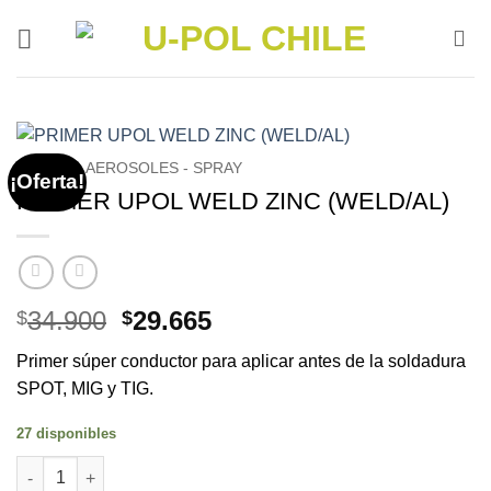
Saltar
al
contenido
INICIO
/
AEROSOLES - SPRAY
¡Oferta!
PRIMER UPOL WELD ZINC (WELD/AL)
El
El
34.900
29.665
$
$
precio
precio
Primer súper conductor para aplicar antes de la soldadura
original
actual
SPOT, MIG y TIG.
era:
es:
$34.900.
$29.665.
27 disponibles
PRIMER UPOL WELD ZINC (WELD/AL) cantidad