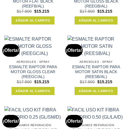
MOTOR FLAT BLACK
MOTOR GLOSS BLACK
(REEFB/AL)
(REEGB/AL)
El
El
El
El
$
17.900
$
15.215
$
17.900
$
15.215
precio
precio
precio
precio
original
actual
original
actual
AÑADIR AL CARRITO
AÑADIR AL CARRITO
era:
es:
era:
es:
$17.900.
$15.215.
$17.900.
$15.215.
¡Oferta!
¡Oferta!
AEROSOLES - SPRAY
AEROSOLES - SPRAY
ESMALTE RAPTOR PARA
ESMALTE RAPTOR PARA
MOTOR GLOSS CLEAR
MOTOR SATIN BLACK
(REEGC/AL)
(REESB/AL)
El
El
El
El
$
17.900
$
15.215
$
17.900
$
15.215
precio
precio
precio
precio
original
actual
original
actual
AÑADIR AL CARRITO
AÑADIR AL CARRITO
era:
es:
era:
es:
$17.900.
$15.215.
$17.900.
$15.215.
¡Oferta!
¡Oferta!
INSUMOS REPARACIÓN
INSUMOS REPARACIÓN