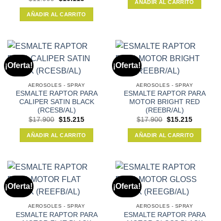
AÑADIR AL CARRITO
precio
precio
era:
es:
original
actual
$17.900.
$15.215.
AÑADIR AL CARRITO
era:
es:
$11.900.
$10.115.
¡Oferta!
¡Oferta!
AEROSOLES - SPRAY
AEROSOLES - SPRAY
ESMALTE RAPTOR PARA
ESMALTE RAPTOR PARA
CALIPER SATIN BLACK
MOTOR BRIGHT RED
(RCESB/AL)
(REEBR/AL)
El
El
El
El
$
17.900
$
15.215
$
17.900
$
15.215
precio
precio
precio
precio
original
actual
original
actual
AÑADIR AL CARRITO
AÑADIR AL CARRITO
era:
es:
era:
es:
$17.900.
$15.215.
$17.900.
$15.215.
¡Oferta!
¡Oferta!
AEROSOLES - SPRAY
AEROSOLES - SPRAY
ESMALTE RAPTOR PARA
ESMALTE RAPTOR PARA