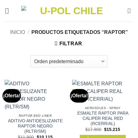
Saltar
al
contenido
INICIO
/
PRODUCTOS ETIQUETADOS “RAPTOR”
FILTRAR
¡Oferta!
¡Oferta!
AEROSOLES - SPRAY
ESMALTE RAPTOR PARA
RAPTOR BED LINER
CALIPER REAL RED
ADITIVO ANTIDESLIZANTE
(RCERR/AL)
RAPTOR NEGRO
El
El
$
17.900
$
15.215
(RLTR/SM)
precio
precio
El
El
$
11.900
$
10.115
original
actual