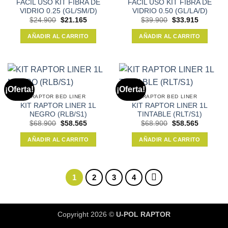
FACIL USO KIT FIBRA DE
FACIL USO KIT FIBRA DE
VIDRIO 0.25 (GL/SM/D)
VIDRIO 0.50 (GL/LA/D)
El
El
El
El
$
24.900
$
21.165
$
39.900
$
33.915
precio
precio
precio
precio
original
actual
original
actual
AÑADIR AL CARRITO
AÑADIR AL CARRITO
era:
es:
era:
es:
$24.900.
$21.165.
$39.900.
$33.915.
¡Oferta!
¡Oferta!
RAPTOR BED LINER
RAPTOR BED LINER
KIT RAPTOR LINER 1L
KIT RAPTOR LINER 1L
NEGRO (RLB/S1)
TINTABLE (RLT/S1)
El
El
El
El
$
68.900
$
58.565
$
68.900
$
58.565
precio
precio
precio
precio
original
actual
original
actual
AÑADIR AL CARRITO
AÑADIR AL CARRITO
era:
es:
era:
es:
$68.900.
$58.565.
$68.900.
$58.565.
1
2
3
4
Copyright 2026 ©
U-POL RAPTOR