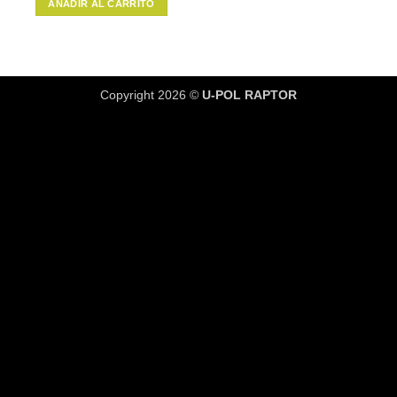
AÑADIR AL CARRITO
era:
es:
$26.900.
$22.865.
Copyright 2026 ©
U-POL RAPTOR