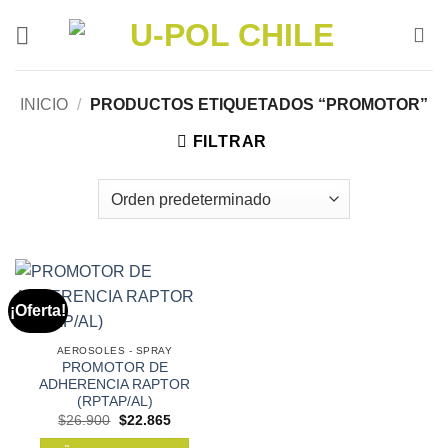
Saltar
al
contenido
INICIO
/
PRODUCTOS ETIQUETADOS “PROMOTOR”
FILTRAR
¡Oferta!
AEROSOLES - SPRAY
PROMOTOR DE
ADHERENCIA RAPTOR
(RPTAP/AL)
El
El
$
26.900
$
22.865
precio
precio
original
actual