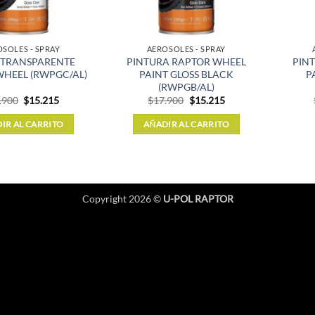
SOLES - SPRAY
AEROSOLES - SPRAY
O TRANSPARENTE
PINTURA RAPTOR WHEEL
PIN
WHEEL (RWPGC/AL)
PAINT GLOSS BLACK
P
(RWPGB/AL)
El
El
El
El
.900
$
15.215
$
17.900
$
15.215
precio
precio
precio
precio
original
actual
original
actual
IR AL CARRITO
AÑADIR AL CARRITO
era:
es:
era:
es:
$17.900.
$15.215.
$17.900.
$15.215.
Copyright 2026 ©
U-POL RAPTOR