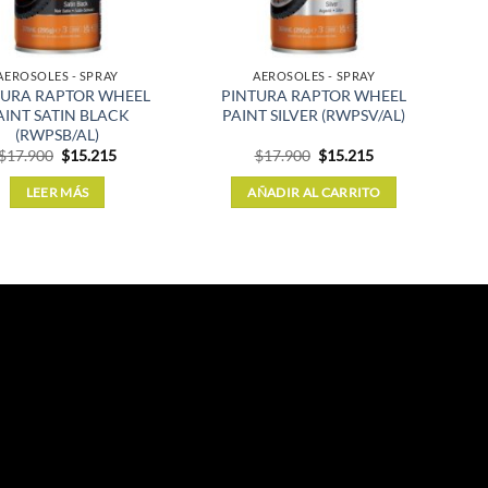
AEROSOLES - SPRAY
AEROSOLES - SPRAY
TURA RAPTOR WHEEL
PINTURA RAPTOR WHEEL
AINT SATIN BLACK
PAINT SILVER (RWPSV/AL)
(RWPSB/AL)
El
El
El
El
$
17.900
$
15.215
$
17.900
$
15.215
precio
precio
precio
precio
original
actual
original
actual
LEER MÁS
AÑADIR AL CARRITO
era:
es:
era:
es:
$17.900.
$15.215.
$17.900.
$15.215.