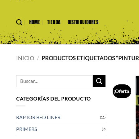
Saltar
al
contenido
HOME
TIENDA
DISTRIBUIDORES
INICIO
/
PRODUCTOS ETIQUETADOS “PINTURA
Buscar
por:
¡Oferta!
CATEGORÍAS DEL PRODUCTO
RAPTOR BED LINER
(11)
PRIMERS
(9)