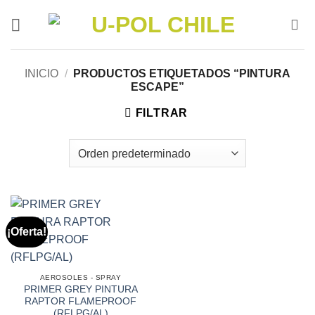
Saltar
al
contenido
INICIO
/
PRODUCTOS ETIQUETADOS “PINTURA
ESCAPE”
FILTRAR
¡Oferta!
AEROSOLES - SPRAY
PRIMER GREY PINTURA
RAPTOR FLAMEPROOF
(RFLPG/AL)