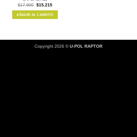
El
El
$
17.900
$
15.215
precio
precio
original
actual
AÑADIR AL CARRITO
era:
es:
$17.900.
$15.215.
Copyright 2026 ©
U-POL RAPTOR